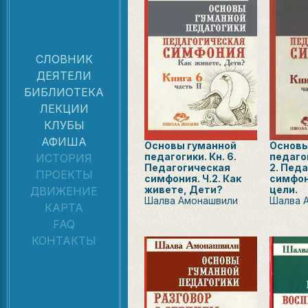
СЛОВНИК
ДЕЯТЕЛИ
БИБЛИОТЕКА
ЛЕКЦИИ
КЛУБЫ
АФИША
Основы гуманной
Основы
педагогики. Кн. 6.
педагог
ИСТОРИЯ
Педагогическая
2. Пед
ПРОЕКТЫ
симфония. Ч.2. Как
симфон
живете, Дети?
цели.
ДВИЖЕНИЕ
Шалва Амонашвили
Шалва 
КАРТА
FAQ
КОНТАКТЫ