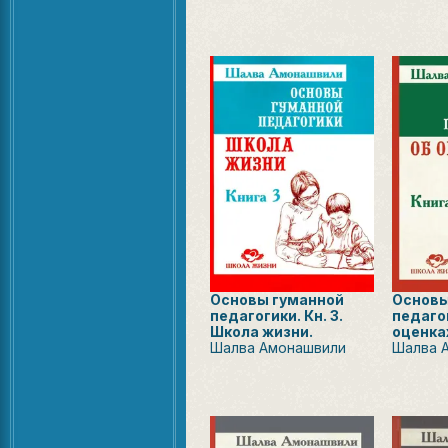
Основы гуманной
Основы
педагогики. Кн. 3.
педагог
Школа жизни.
оценка
Шалва Амонашвили
Шалва 