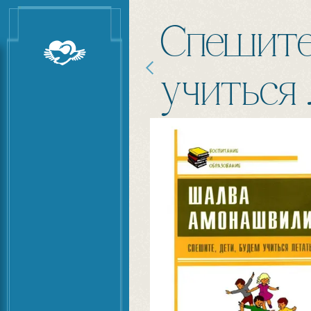
Спешите,
учиться 