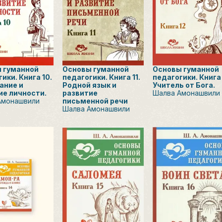
 гуманной
Основы гуманной
Основы гуманной
ики. Книга 10.
педагогики. Книга 11.
педагогики. Книга 
ание и
Родной язык и
Учитель от Бога.
ие личности.
развитие
Шалва Амонашвили
Амонашвили
письменной речи
Шалва Амонашвили