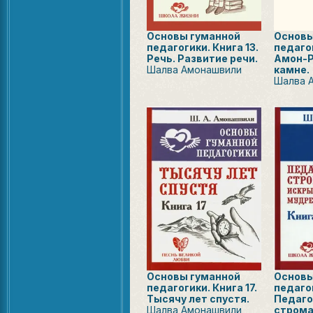
Основы гуманной
Основы
педагогики. Книга 13.
педагог
Речь. Развитие речи.
Амон-Р
Шалва Амонашвили
камне.
Шалва 
Основы гуманной
Основы
педагогики. Книга 17.
педагог
Тысячу лет спустя.
Педаго
Шалва Амонашвили
строма