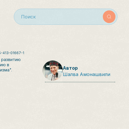
5-413-01667-1
ы развитию
нию в
Автор
изма".
Шалва Амонашвили