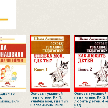
рдца что
Основы гуманной
Основы гуманной
.
педагогики. Кн. 1.
педагогики. Кн. 2.
Амонашвили
Улыбка моя, где ты?
любить детей. 4-
Шалва Амонашвили
изд