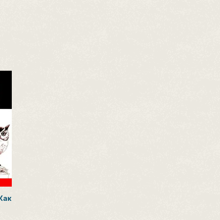
 Как
е