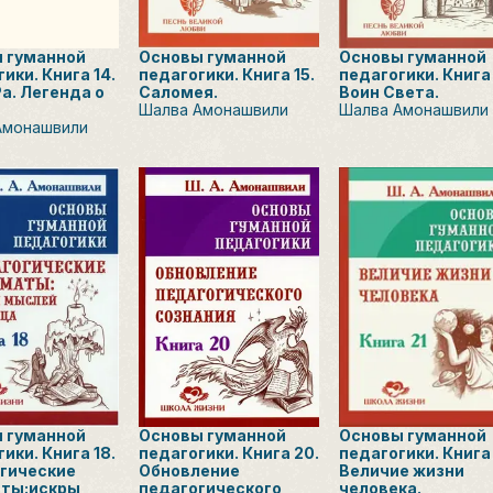
 гуманной
Основы гуманной
Основы гуманной
ики. Книга 14.
педагогики. Книга 15.
педагогики. Книга 
а. Легенда о
Саломея.
Воин Света.
Шалва Амонашвили
Шалва Амонашвили
Амонашвили
 гуманной
Основы гуманной
Основы гуманной
ики. Книга 18.
педагогики. Книга 20.
педагогики. Книга 
гические
Обновление
Величие жизни
ты:искры
педагогического
человека.