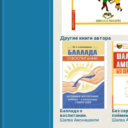
Другие книги автора
Баллада о
Без се
воспитании.
поймем
Шалва Амонашвили
Шалва 