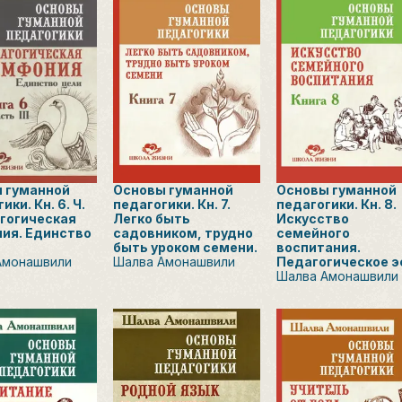
 гуманной
Основы гуманной
Основы гуманной
ики. Кн. 6. Ч.
педагогики. Кн. 7.
педагогики. Кн. 8.
агогическая
Легко быть
Искусство
ия. Единство
садовником, трудно
семейного
быть уроком семени.
воспитания.
Амонашвили
Шалва Амонашвили
Педагогическое э
Шалва Амонашвили