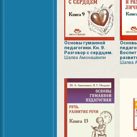
Основы гуманной
Основы
педагогики. Кн. 9.
педагог
Разговор с сердцем.
Воспит
Шалва Амонашвили
развит
Шалва 