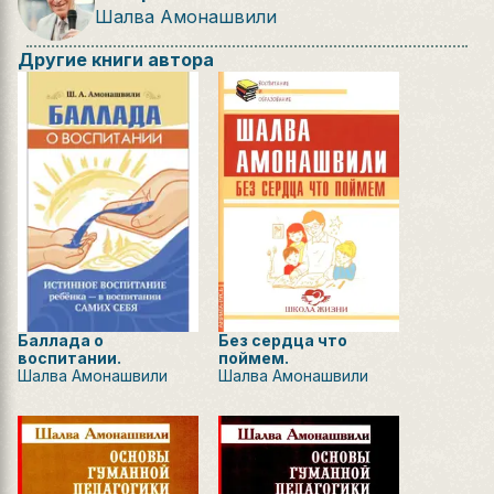
Шалва Амонашвили
Другие книги автора
Баллада о
Без сердца что
воспитании.
поймем.
Шалва Амонашвили
Шалва Амонашвили