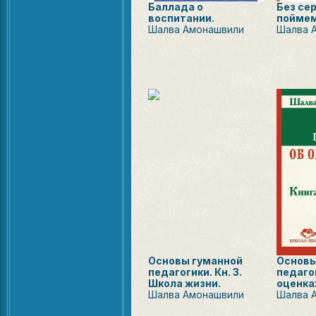
Баллада о
Без се
воспитании.
поймем
Шалва Амонашвили
Шалва 
Основы гуманной
Основы
педагогики. Кн. 3.
педагог
Школа жизни.
оценка
Шалва Амонашвили
Шалва 