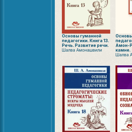
Основы гуманной
Основы
педагогики. Книга 13.
педагог
Речь. Развитие речи.
Амон-Р
Шалва Амонашвили
камне.
Шалва 