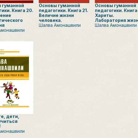
 гуманной
Основы гуманной
Основы гуманной
ики. Книга 20.
педагогики. Книга 21.
педагогики. Книга 
ение
Величие жизни
Хариты.
гического
человека.
Лаборатория жизн
ия
Шалва Амонашвили
Шалва Амонашвили
Амонашвили
е, дети,
учиться
!
Амонашвили