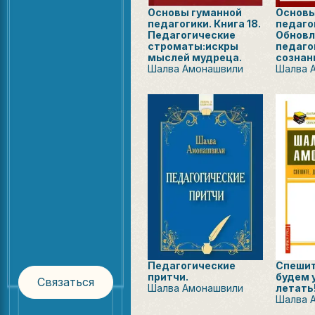
Основы гуманной
Основы
педагогики. Книга 18.
педагог
Педагогические
Обновл
строматы:искры
педаго
мыслей мудреца.
сознан
Шалва Амонашвили
Шалва 
Педагогические
Спешит
притчи.
будем 
Связаться
Шалва Амонашвили
летать
Шалва 