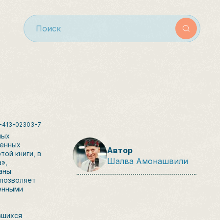
-413-02303-7
ных
ненных
Автор
ой книги, в
Шалва Амонашвили
»,
таны
 позволяет
енными
вшихся