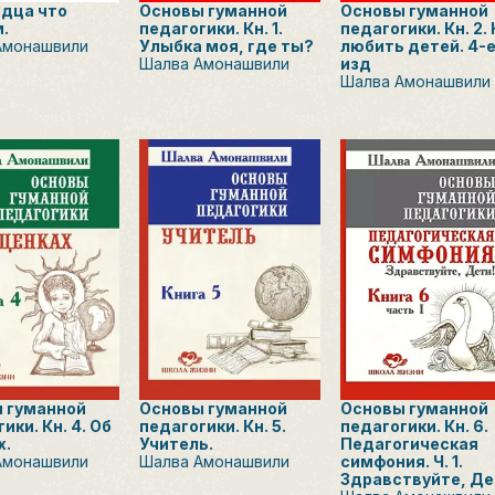
рдца что
Основы гуманной
Основы гуманной
.
педагогики. Кн. 1.
педагогики. Кн. 2.
Амонашвили
Улыбка моя, где ты?
любить детей. 4-
Шалва Амонашвили
изд
Шалва Амонашвили
 гуманной
Основы гуманной
Основы гуманной
ики. Кн. 4. Об
педагогики. Кн. 5.
педагогики. Кн. 6.
х.
Учитель.
Педагогическая
Амонашвили
Шалва Амонашвили
симфония. Ч. 1.
Здравствуйте, Де