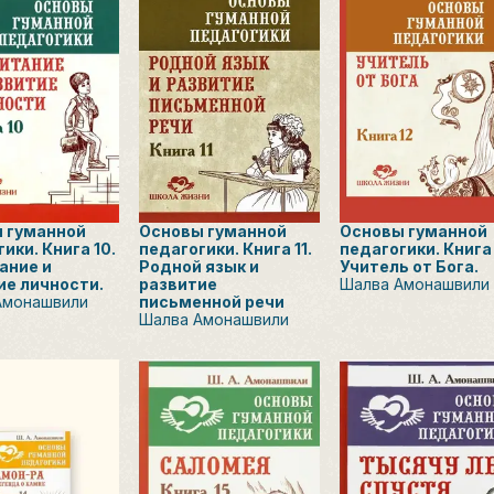
 гуманной
Основы гуманной
Основы гуманной
ики. Книга 10.
педагогики. Книга 11.
педагогики. Книга 
ание и
Родной язык и
Учитель от Бога.
ие личности.
развитие
Шалва Амонашвили
Амонашвили
письменной речи
Шалва Амонашвили