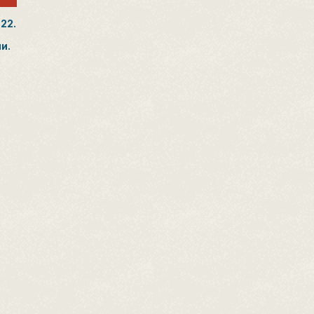
22.
и.