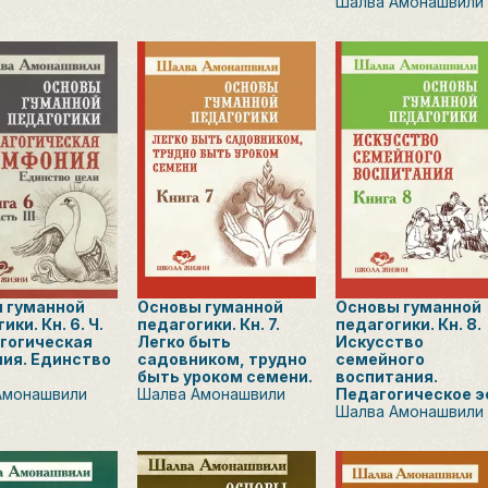
Шалва Амонашвили
 гуманной
Основы гуманной
Основы гуманной
ики. Кн. 6. Ч.
педагогики. Кн. 7.
педагогики. Кн. 8.
агогическая
Легко быть
Искусство
ия. Единство
садовником, трудно
семейного
быть уроком семени.
воспитания.
Амонашвили
Шалва Амонашвили
Педагогическое э
Шалва Амонашвили