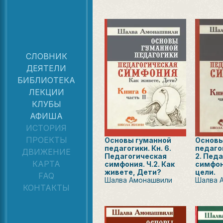
СЛОВНИК
ДЕЯТЕЛИ
БИБЛИОТЕКА
ЛЕКЦИИ
КЛУБЫ
АФИША
ИСТОРИЯ
ПРОЕКТЫ
Основы гуманной
Основы
педагогики. Кн. 6.
педагог
ДВИЖЕНИЕ
Педагогическая
2. Пед
КАРТА
симфония. Ч.2. Как
симфон
живете, Дети?
цели.
FAQ
Шалва Амонашвили
Шалва 
КОНТАКТЫ