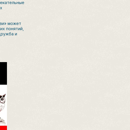
лекательные
их
бви» может
их понятий,
Дружба и