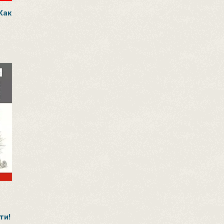
 Как
е
ти!