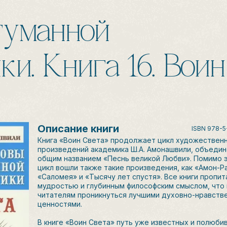
гуманной
ки. Книга 16. Воин
Описание книги
ISBN
978-5
Книга «Воин Света» продолжает цикл художествен
произведений академика Ш.А. Амонашвили, объеди
общим названием «Песнь великой Любви». Помимо эт
цикл вошли также такие произведения, как «Амон-Ра
«Саломея» и «Тысячу лет спустя». Все книги пропи
мудростью и глубинным философским смыслом, что
читателям проникнуться лучшими духовно-нравств
ценностями.
В книге «Воин Света» путь уже известных и полюби