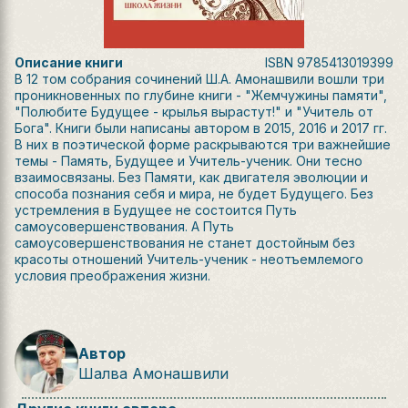
Описание книги
ISBN
9785413019399
В 12 том собрания сочинений Ш.А. Амонашвили вошли три
проникновенных по глубине книги - "Жемчужины памяти",
"Полюбите Будущее - крылья вырастут!" и "Учитель от
Бога". Книги были написаны автором в 2015, 2016 и 2017 гг.
В них в поэтической форме раскрываются три важнейшие
темы - Память, Будущее и Учитель-ученик. Они тесно
взаимосвязаны. Без Памяти, как двигателя эволюции и
способа познания себя и мира, не будет Будущего. Без
устремления в Будущее не состоится Путь
самоусовершенствования. А Путь
самоусовершенствования не станет достойным без
красоты отношений Учитель-ученик - неотъемлемого
условия преображения жизни.
Автор
Шалва Амонашвили